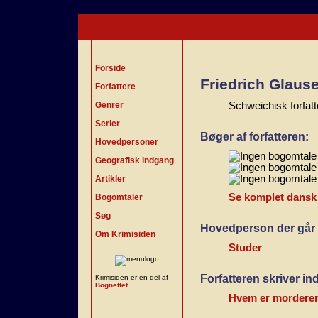
Forside
Friedrich Glause
Forfattere
Genrer
Schweichisk forfat
Serier
Bøger af forfatteren:
Hovedpersoner
Geografisk indgang
Artikler
Se komplet dansk b
Bogomtaler
Søg
Hovedperson der går i
Om Krimisiden
Studer
Forfatteren skriver in
Krimisiden er en del af
Bognettet
Hvem er morderen