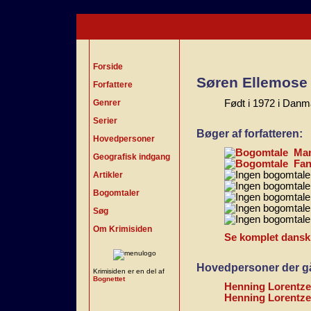
Forside
Søren Ellemose
Forfattere
Genrer
Født i 1972 i Danm
Serier
Bøger af forfatteren:
Hovedpersoner
Man
Geografisk indgang
Fan
Artikler
Bogomtaler
Søg
Om Krimisiden
Se komplet dansk b
Hovedpersoner der går
Krimisiden er en del af
Bognettet
Henning Lorentz
Henning Lorentz