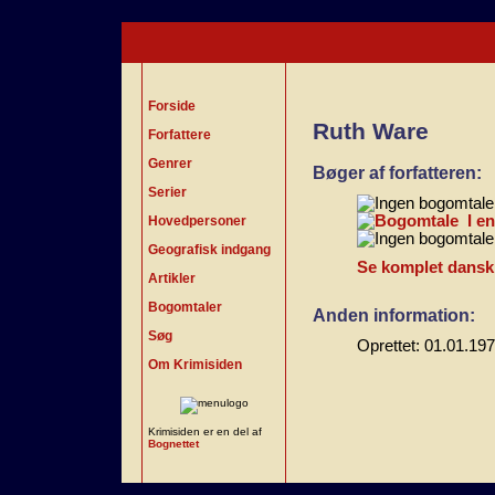
Forside
Ruth Ware
Forfattere
Genrer
Bøger af forfatteren:
Serier
I e
Hovedpersoner
Geografisk indgang
Se komplet dansk b
Artikler
Bogomtaler
Anden information:
Søg
Oprettet: 01.01.19
Om Krimisiden
Krimisiden er en del af
Bognettet