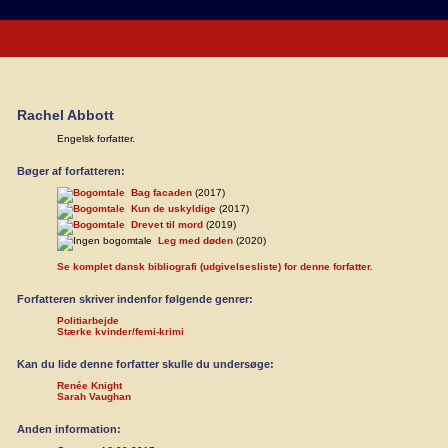
Rachel Abbott
Engelsk forfatter.
Bøger af forfatteren:
Bag facaden
(2017)
Kun de uskyldige
(2017)
Drevet til mord
(2019)
Leg med døden
(2020)
Se komplet dansk bibliografi (udgivelsesliste) for denne forfatter.
Forfatteren skriver indenfor følgende genrer:
Politiarbejde
Stærke kvinder/femi-krimi
Kan du lide denne forfatter skulle du undersøge:
Renée Knight
Sarah Vaughan
Anden information: