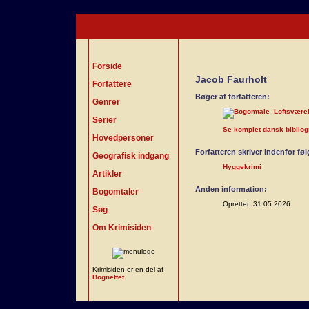
Forside
Jacob Faurholt
Forfattere
Bøger af forfatteren:
Genrer
Loftsvære
Serier
Se komplet dansk bibliogra
Hovedpersoner
Forfatteren skriver indenfor fø
Geografisk indgang
Hyggekrimi
Artikler
Anden information:
Bogomtaler
Oprettet: 31.05.2026
Søg
Om Krimisiden
Krimisiden er en del af
Bognettet