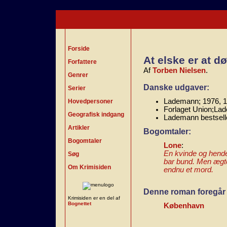
Forside
At elske er at dø
Forfattere
Af
Torben Nielsen
.
Genrer
Danske udgaver:
Serier
Lademann; 1976, 1
Hovedpersoner
Forlaget Union;La
Geografisk indgang
Lademann bestselle
Artikler
Bogomtaler:
Bogomtaler
Lone
:
En kvinde og hendes
Søg
bar bund. Men ægt
Om Krimisiden
endnu et mord.
Denne roman foregår 
Krimisiden er en del af
Bognettet
København