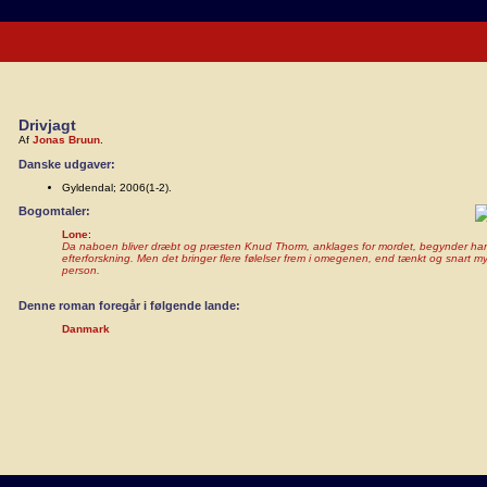
Drivjagt
Af
Jonas Bruun
.
Danske udgaver:
Gyldendal; 2006(1-2).
Bogomtaler:
Lone
:
Da naboen bliver dræbt og præsten Knud Thorm, anklages for mordet, begynder ha
efterforskning. Men det bringer flere følelser frem i omegenen, end tænkt og snart 
person.
Denne roman foregår i følgende lande:
Danmark