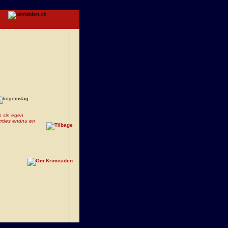
n sin egen
myrdes endnu en