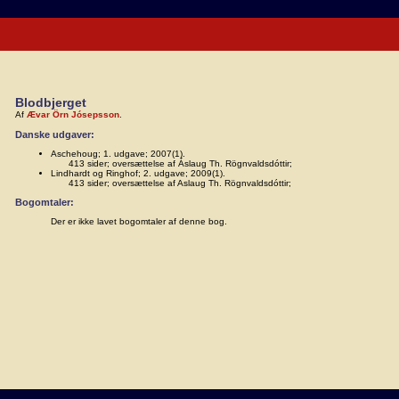
Blodbjerget
Af
Ævar Örn Jósepsson
.
Danske udgaver:
Aschehoug; 1. udgave; 2007(1).
413 sider; oversættelse af Áslaug Th. Rögnvaldsdóttir;
Lindhardt og Ringhof; 2. udgave; 2009(1).
413 sider; oversættelse af Aslaug Th. Rögnvaldsdóttir;
Bogomtaler:
Der er ikke lavet bogomtaler af denne bog.