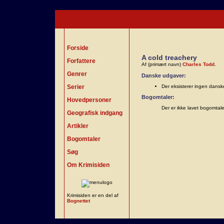
Forside
A cold treachery
Forfattere
Af (primært navn)
Charles Todd
.
Genrer
Danske udgaver:
Serier
Der eksisterer ingen dans
Bogomtaler:
Hovedpersoner
Der er ikke lavet bogomtal
Geografisk indgang
Artikler
Bogomtaler
Søg
Om Krimisiden
Krimisiden er en del af
Bognettet