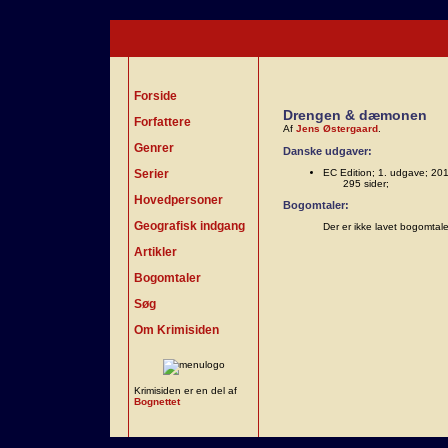
Forside
Drengen & dæmonen
Forfattere
Af
Jens Østergaard
.
Genrer
Danske udgaver:
Serier
EC Edition; 1. udgave; 20
295 sider;
Hovedpersoner
Bogomtaler:
Geografisk indgang
Der er ikke lavet bogomtal
Artikler
Bogomtaler
Søg
Om Krimisiden
Krimisiden er en del af
Bognettet