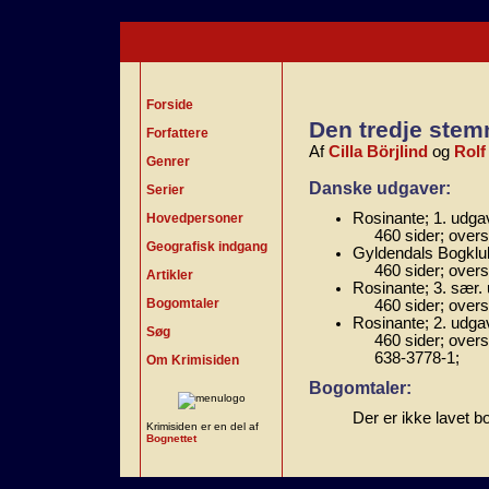
Forside
Den tredje ste
Forfattere
Af
Cilla Börjlind
og
Rolf
Genrer
Danske udgaver:
Serier
Rosinante; 1. udga
Hovedpersoner
460 sider; over
Geografisk indgang
Gyldendals Bogklub
460 sider; over
Artikler
Rosinante; 3. sær.
Bogomtaler
460 sider; over
Rosinante; 2. udgav
Søg
460 sider; overs
638-3778-1;
Om Krimisiden
Bogomtaler:
Der er ikke lavet b
Krimisiden er en del af
Bognettet