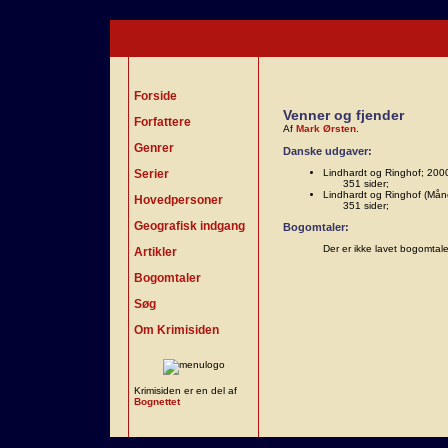
Forside
Venner og fjender
Forfattere
Af
Mark Ørsten
.
Genrer
Danske udgaver:
Serier
Lindhardt og Ringhof; 200
351 sider;
Lindhardt og Ringhof (Måne
Hovedpersoner
351 sider;
Geografisk indgang
Bogomtaler:
Der er ikke lavet bogomtal
Artikler
Bogomtaler
Søg
Om Krimisiden
Krimisiden er en del af
Bognettet