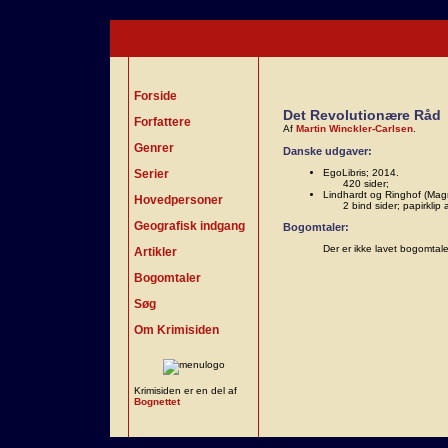
Forside
Det Revolutionære Råd
Forfattere
Af
Martin Winckler-Carlsen
.
Genrer
Danske udgaver:
Serier
EgoLibris; 2014.
420 sider;
Lindhardt og Ringhof (Ma
Hovedpersoner
2 bind sider; papirkli
Geografisk indgang
Bogomtaler:
Der er ikke lavet bogomtal
Artikler
Bogomtaler
Søg
Om Krimisiden
Krimisiden er en del af
Bognettet