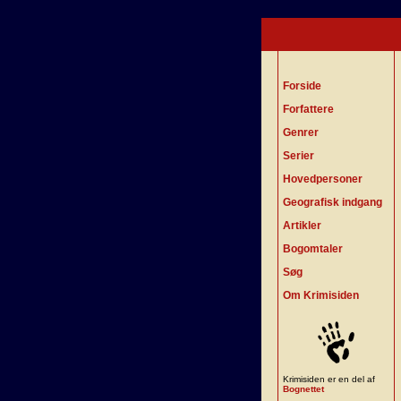
Forside
Forfattere
Genrer
Serier
Hovedpersoner
Geografisk indgang
Artikler
Bogomtaler
Søg
Om Krimisiden
Krimisiden er en del af
Bognettet