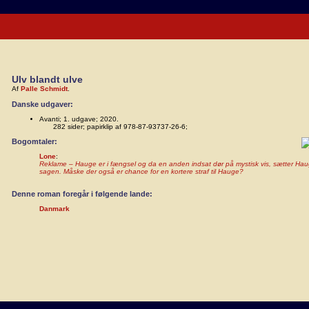
Ulv blandt ulve
Af
Palle Schmidt
.
Danske udgaver:
Avanti; 1. udgave; 2020.
282 sider; papirklip af 978-87-93737-26-6;
Bogomtaler:
Lone
:
Reklame – Hauge er i fængsel og da en anden indsat dør på mystisk vis, sætter Haug
sagen. Måske der også er chance for en kortere straf til Hauge?
Denne roman foregår i følgende lande:
Danmark