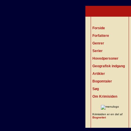
Forside
Forfattere
Genrer
Serier
Hovedpersoner
Geografisk indgang
Artikler
Bogomtaler
Søg
Om Krimisiden
Krimisiden er en del af
Bognettet