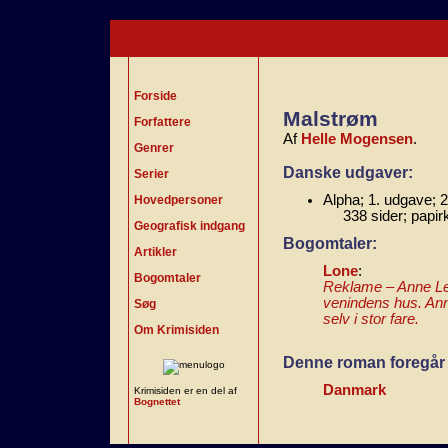
Forside
Malstrøm
Forfattere
Af
Helle Mogensen
.
Genrer
Danske udgaver:
Serier
Alpha; 1. udgave; 
Hovedpersoner
338 sider; papir
Geografisk indgang
Bogomtaler:
Artikler
Lone
:
Bogomtaler
Reklame – Anne Leb
venindens hus. Anne
Søg
selv i stor fare.
Om Krimisiden
Denne roman foregår 
Danmark
Krimisiden er en del af
Bognettet