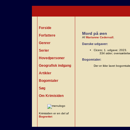
Forside
Mord på øen
Forfattere
Af
Marianne Cedervall
.
Genrer
Danske udgaver:
Serier
Cicero; 1. udgave; 2023.
334 sider; oversættel
Hovedpersoner
Bogomtaler:
Geografisk indgang
Der er ikke lavet bogomtal
Artikler
Bogomtaler
Søg
Om Krimisiden
Krimisiden er en del af
Bognettet