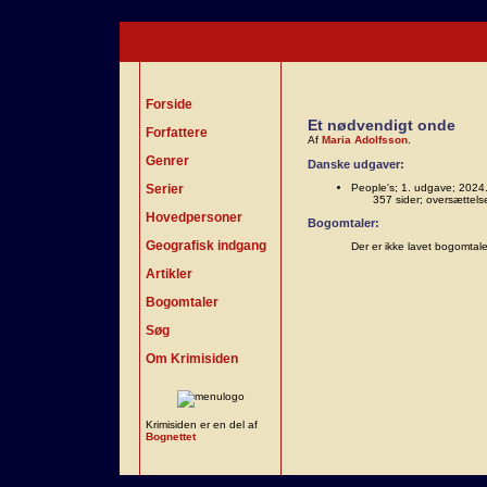
Forside
Et nødvendigt onde
Forfattere
Af
Maria Adolfsson
.
Genrer
Danske udgaver:
Serier
People's; 1. udgave; 2024
357 sider; oversættels
Hovedpersoner
Bogomtaler:
Geografisk indgang
Der er ikke lavet bogomtal
Artikler
Bogomtaler
Søg
Om Krimisiden
Krimisiden er en del af
Bognettet