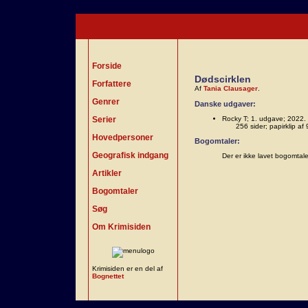
Forside
Dødscirklen
Forfattere
Af
Tania Clausager
.
Genrer
Danske udgaver:
Serier
Rocky T; 1. udgave; 2022.
256 sider; papirklip 
Hovedpersoner
Bogomtaler:
Geografisk indgang
Der er ikke lavet bogomtal
Artikler
Bogomtaler
Søg
Om Krimisiden
Krimisiden er en del af
Bognettet