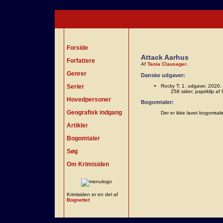
Forside
Attack Aarhus
Forfattere
Af
Tania Clausager
.
Genrer
Danske udgaver:
Serier
Rocky T; 1. udgave; 2020.
258 sider; papirklip 
Hovedpersoner
Bogomtaler:
Geografisk indgang
Der er ikke lavet bogomtal
Artikler
Bogomtaler
Søg
Om Krimisiden
Krimisiden er en del af
Bognettet