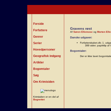
Forside
Gravens røst
Forfattere
Af
Søren Ellemose
og
Morten Ell
Genrer
Danske udgaver:
Serier
Forfatterskabet.dk; 1. udg
389 sider; papirklip 
Hovedpersoner
Bogomtaler:
Geografisk indgang
Der er ikke lavet bogomtal
Artikler
Bogomtaler
Søg
Om Krimisiden
Krimisiden er en del af
Bognettet