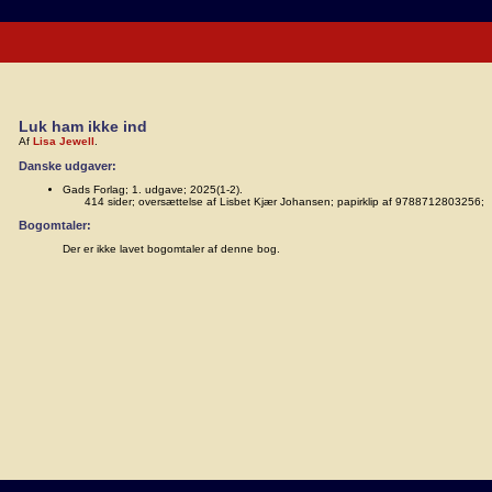
Luk ham ikke ind
Af
Lisa Jewell
.
Danske udgaver:
Gads Forlag; 1. udgave; 2025(1-2).
414 sider; oversættelse af Lisbet Kjær Johansen; papirklip af 9788712803256;
Bogomtaler:
Der er ikke lavet bogomtaler af denne bog.