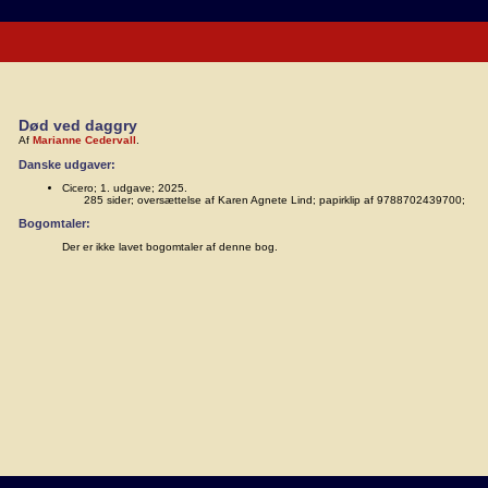
Død ved daggry
Af
Marianne Cedervall
.
Danske udgaver:
Cicero; 1. udgave; 2025.
285 sider; oversættelse af Karen Agnete Lind; papirklip af 9788702439700;
Bogomtaler:
Der er ikke lavet bogomtaler af denne bog.