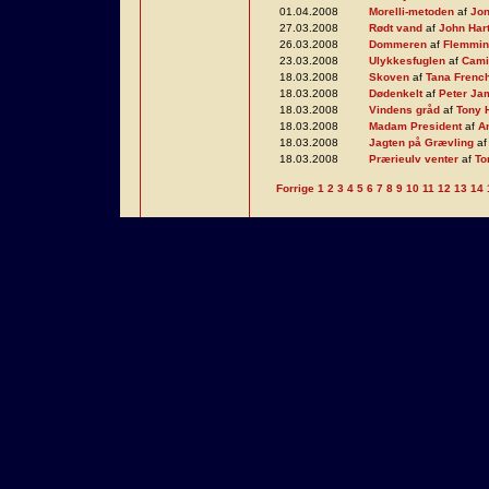
01.04.2008
Morelli-metoden
af
Jon
27.03.2008
Rødt vand
af
John Har
26.03.2008
Dommeren
af
Flemmin
23.03.2008
Ulykkesfuglen
af
Cami
18.03.2008
Skoven
af
Tana Frenc
18.03.2008
Dødenkelt
af
Peter Ja
18.03.2008
Vindens gråd
af
Tony 
18.03.2008
Madam President
af
A
18.03.2008
Jagten på Grævling
a
18.03.2008
Prærieulv venter
af
To
Forrige
1
2
3
4
5
6
7
8
9
10
11
12
13
14