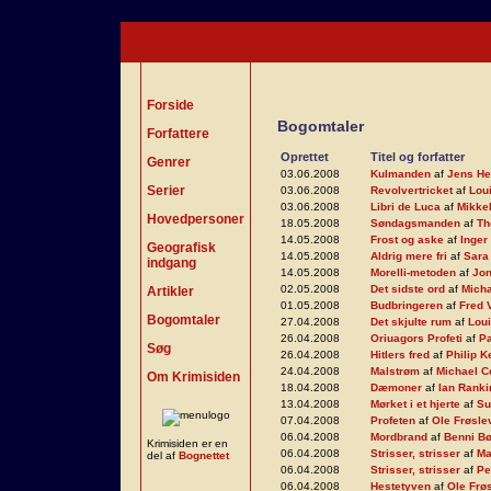
Forside
Bogomtaler
Forfattere
Oprettet
Titel og forfatter
Genrer
03.06.2008
Kulmanden
af
Jens He
Serier
03.06.2008
Revolvertricket
af
Lou
03.06.2008
Libri de Luca
af
Mikke
Hovedpersoner
18.05.2008
Søndagsmanden
af
Th
14.05.2008
Frost og aske
af
Inger
Geografisk
14.05.2008
Aldrig mere fri
af
Sara
indgang
14.05.2008
Morelli-metoden
af
Jon
02.05.2008
Det sidste ord
af
Micha
Artikler
01.05.2008
Budbringeren
af
Fred 
Bogomtaler
27.04.2008
Det skjulte rum
af
Lou
26.04.2008
Oriuagors Profeti
af
Pa
Søg
26.04.2008
Hitlers fred
af
Philip K
24.04.2008
Malstrøm
af
Michael C
Om Krimisiden
18.04.2008
Dæmoner
af
Ian Ranki
13.04.2008
Mørket i et hjerte
af
Su
07.04.2008
Profeten
af
Ole Frøsle
06.04.2008
Mordbrand
af
Benni B
Krimisiden er en
06.04.2008
Strisser, strisser
af
Ma
del af
Bognettet
06.04.2008
Strisser, strisser
af
Pe
06.04.2008
Hestetyven
af
Ole Frø