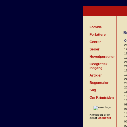
Forside
B
Forfattere
O
Genrer
2
Serier
1
1
Hovedpersoner
1
2
Geografisk
2
indgang
1
1
Artikler
2
Bogomtaler
2
2
Søg
1
1
Om Krimisiden
1
0
0
1
Krimisiden er en
1
del af
Bognettet
0
0