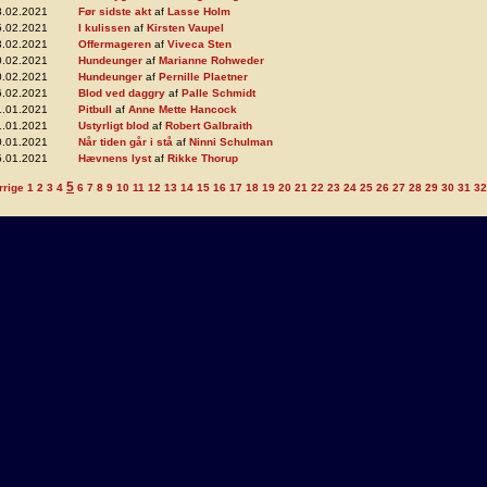
8.02.2021
Før sidste akt
af
Lasse Holm
5.02.2021
I kulissen
af
Kirsten Vaupel
3.02.2021
Offermageren
af
Viveca Sten
0.02.2021
Hundeunger
af
Marianne Rohweder
0.02.2021
Hundeunger
af
Pernille Plaetner
6.02.2021
Blod ved daggry
af
Palle Schmidt
1.01.2021
Pitbull
af
Anne Mette Hancock
1.01.2021
Ustyrligt blod
af
Robert Galbraith
0.01.2021
Når tiden går i stå
af
Ninni Schulman
5.01.2021
Hævnens lyst
af
Rikke Thorup
5
rrige
1
2
3
4
6
7
8
9
10
11
12
13
14
15
16
17
18
19
20
21
22
23
24
25
26
27
28
29
30
31
32