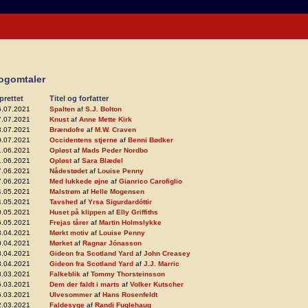
ogomtaler
prettet
Titel og forfatter
6.07.2021
Spalten
af
S.J. Bolton
7.07.2021
Knust
af
Anne Mette Kirk
3.07.2021
Brændofre
af
M.W. Craven
0.07.2021
Occidentens stjerne
af
Benni Bødker
1.06.2021
Opløst
af
Mads Peder Nordbo
1.06.2021
Opløst
af
Sara Blædel
7.06.2021
Nådestødet
af
Louise Penny
7.06.2021
Med lukkede øjne
af
Gianrico Carofiglio
4.05.2021
Malstrøm
af
Helle Mogensen
4.05.2021
Tavshed
af
Yrsa Sigurdardóttir
0.05.2021
Huset på klippen
af
Elly Griffiths
6.05.2021
Frejas tårer
af
Martin Holmslykke
3.04.2021
Mørkt motiv
af
Louise Penny
0.04.2021
Mørket
af
Ragnar Jónasson
8.04.2021
Gideon fra Scotland Yard
af
John Creasey
8.04.2021
Gideon fra Scotland Yard
af
J.J. Marric
8.03.2021
Falkeblik
af
Tommy Thorsteinsson
5.03.2021
Dem der faldt i marts
af
Volker Kutscher
6.03.2021
Ulvesommer
af
Hans Rosenfeldt
2.03.2021
Faldesyge
af
Randi Fuglehaug