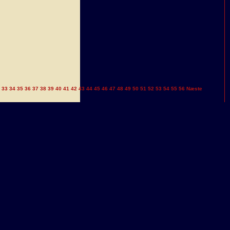
33
34
35
36
37
38
39
40
41
42
43
44
45
46
47
48
49
50
51
52
53
54
55
56
Næste