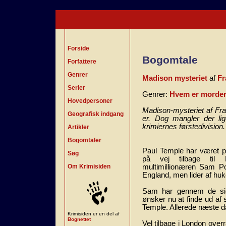
Forside
Bogomtale
Forfattere
Genrer
Madison mysteriet
af
Fr
Serier
Genrer:
Hvem er morder
Hovedpersoner
Madison-mysteriet af Fr
Geografisk indgang
er. Dog mangler der li
krimiernes førstedivision.
Artikler
Bogomtaler
Paul Temple har været på
Søg
på vej tilbage til
Om Krimisiden
multimillionæren Sam Po
England, men lider af h
Sam har gennem de si
ønsker nu at finde ud af s
Temple. Allerede næste d
Krimisiden er en del af
Bognettet
Vel tilbage i London over