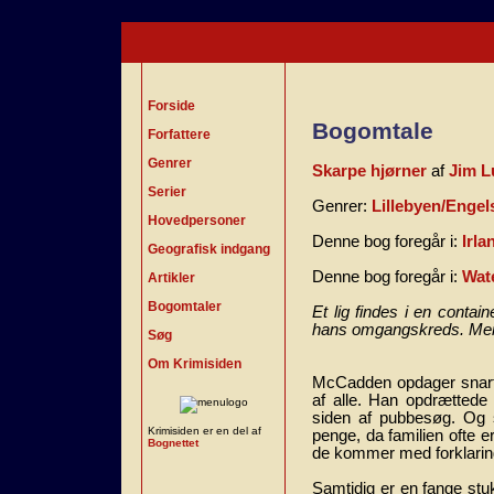
Forside
Bogomtale
Forfattere
Genrer
Skarpe hjørner
af
Jim L
Serier
Genrer:
Lillebyen/Engel
Hovedpersoner
Denne bog foregår i:
Irla
Geografisk indgang
Denne bog foregår i:
Wat
Artikler
Bogomtaler
Et lig findes i en contai
hans omgangskreds. Men en
Søg
Om Krimisiden
McCadden opdager snart
af alle. Han opdrættede 
siden af pubbesøg. Og 
Krimisiden er en del af
penge, da familien ofte 
Bognettet
de kommer med forklari
Samtidig er en fange stu