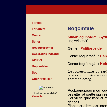
Forside
Bogomtale
Forfattere
Genrer
Simon og mordet i Syd
udgivelsesår)
Serier
Hovedpersoner
Genrer:
Politiarbejde
Geografisk indgang
Denne bog foregår i:
Dan
Artikler
Denne bog foregår i:
Køb
Bogomtaler
En rockergruppe vil sæt
Søg
pusher. men alligevel går
Om Krimisiden
sammen hæng.
Rockergruppen med led
Krimisiden er en del af
beslutter at sætte sig i 
Bognettet
Det vil de gøre med et 
går galt.
Planen er ellers lagt, m