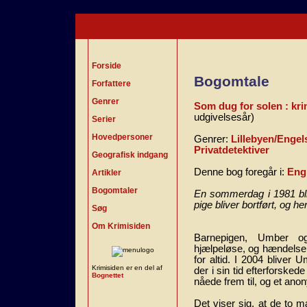
Forside
Bogomtale
Forfattere
Genrer
Som dug for solen : kr
udgivelsesår)
Serier
Hovedpersoner
Genrer:
Lillebyen/Engel
Privatdetektiver
Geografisk indgang
Denne bog foregår i:
Eng
Artikler
Bogomtaler
En sommerdag i 1981 bliv
pige bliver bortført, og he
Søg
Om Krimisiden
Barnepigen, Umber o
hjælpeløse, og hændelsen
for altid. I 2004 bliver 
Krimisiden er en del af
der i sin tid efterforskede
Bognettet
nåede frem til, og et ano
Det viser sig, at de to m