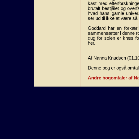
kast med efterforskning
brutalt bestjålet og over
hvad hans gamle univers
ser ud til ikke at være så
Goddard har en forkærli
sammensætter i denne r
dug for solen er kræs f
her.
Af Nanna Knudsen (01.1
Denne bog er også omtalt
Andre bogomtaler af N