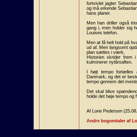
fortvivlet jagter Sebast
og må erkende Sebastian ik
hans planer.
Men han driller også tri
gang i, men holder sig he
Louises telefon.
Men at få helt hold på hva
ud af. Men langsomt opd
plan sættes i værk.
Historien skrider frem 
kulminerer nytårsaften.
I højt tempo fortælles
Danmark, og det er best
tempo gennem det meste a
Det skal blive spændende
holde det høje tempo og fi
Af Lone Pedersen (25.08
Andre bogomtaler af L