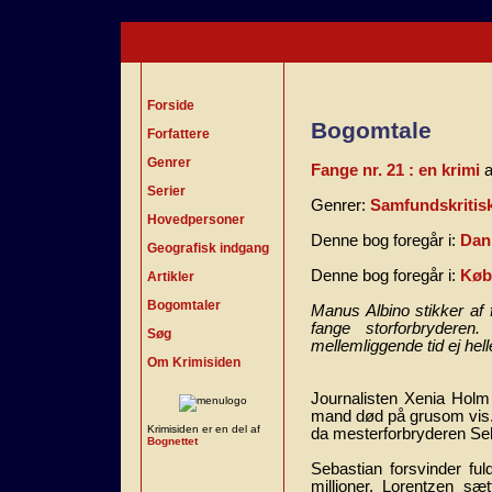
Forside
Bogomtale
Forfattere
Genrer
Fange nr. 21 : en krimi
a
Serier
Genrer:
Samfundskritis
Hovedpersoner
Denne bog foregår i:
Dan
Geografisk indgang
Denne bog foregår i:
Køb
Artikler
Bogomtaler
Manus Albino stikker af
fange storforbrydere
Søg
mellemliggende tid ej hell
Om Krimisiden
Journalisten Xenia Holm
mand død på grusom vis.
Krimisiden er en del af
da mesterforbryderen Seba
Bognettet
Sebastian forsvinder fuld
millioner. Lorentzen 