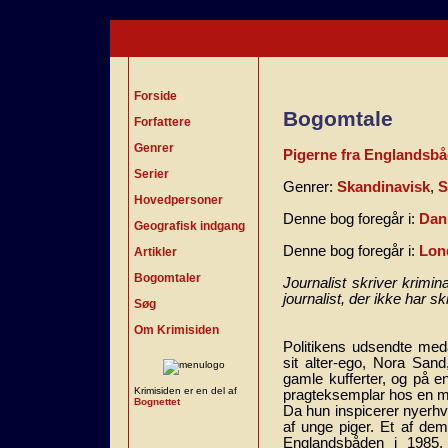
Forside
Bogomtale
Forfattere
Genrer
Pigerne fra Englandsb
Serier
Genrer:
Skandinavisk
,
S
Hovedpersoner
Denne bog foregår i:
Dan
Geografisk indgang
Denne bog foregår i:
Lon
Artikler
Bogomtaler
Journalist skriver krimi
journalist, der ikke har 
Søg
Om Krimisiden
Politikens udsendte med
sit alter-ego, Nora San
gamle kufferter, og på en
Krimisiden er en del af
pragteksemplar hos en m
Bognettet
Da hun inspicerer nyerhv
af unge piger. Et af dem 
Englandsbåden i 1985,