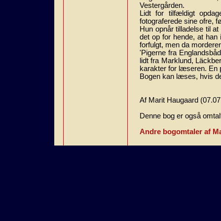
Vestergården.
Lidt for tilfældigt opd
fotograferede sine ofre, 
Hun opnår tilladelse til
det op for hende, at han
forfulgt, men da morderen f
'Pigerne fra Englandsbåden
lidt fra Marklund, Läckbe
karakter for læseren. En 
Bogen kan læses, hvis de
Af Marit Haugaard (07.07
Denne bog er også omtalt
Andre bogomtaler af Ma