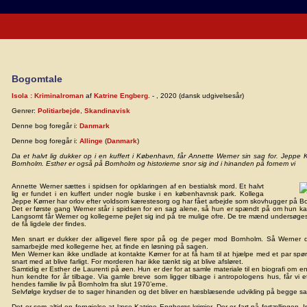
Bogomtale
Isola : Kriminalroman
af
Katrine Engberg
. - , 2020 (dansk udgivelsesår)
Genrer:
Politiarbejde
,
Skandinavisk
Denne bog foregår i:
Danmark
Denne bog foregår i:
Allinge
(
Danmark
)
Da et halvt lig dukker op i en kuffert i København, får Annette Werner sin sag for. Jeppe 
Bornholm. Esther er også på Bornholm og historierne snor sig ind i hinanden på fornem vi
Annette Werner sættes i spidsen for opklaringen af en bestialsk mord. Et halvt
lig er fundet i en kuffert under nogle buske i en københavnsk park. Kollega
Jeppe Kørner har orlov efter voldsom kærestesorg og har fået arbejde som skovhugger på B
Det er første gang Werner står i spidsen for en sag alene, så hun er spændt på om hun ka
Langsomt får Werner og kollegerne pejlet sig ind på tre mulige ofre. De tre mænd undersøg
de få ligdele der findes.
Men snart er dukker der alligevel flere spor på og de peger mod Bornholm. Så Werner dr
samarbejde med kollegerne her, at finde en løsning på sagen.
Men Werner kan ikke undlade at kontakte Kørner for at få ham til at hjælpe med et par sp
snart med at blive farligt. For morderen har ikke tænkt sig at blive afsløret.
Samtidig er Esther de Laurenti på øen. Hun er der for at samle materiale til en biografi om e
hun kendte for år tilbage. Via gamle breve som ligger tilbage i antropologens hus, får vi e
hendes familie liv på Bornholm fra slut 1970’erne.
Selvfølge krydser de to sager hinanden og det bliver en hæsblæsende udvikling på begge sa
Det er som altid en fornøjelse at læse Katrine Engbergs krimier. Der er fart på fortællingen.