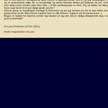
og et spændende miljø. De er troværdige og deres historier flettes på flotteste vis ind i h
som læser bare vender side efter side – til der pludselig ikke er flere. Og så sidder du tilb
have sagt farvel til et par rigtigt gode venner !
Denne gang er handlingen henlagt til Bornholm og da jeg kender en del til øen bliver det 
personerne rundt. Man kunne næsten lave en lille ferietur i hælene på de personerne :-)
Bogen er letlæst for siderne vender sig næsten af sig selv. Så en dejlig afslappende dag i so
godt underholdt!
Af Lone Pedersen (15.01.2021)
Andre bogomtaler af Lone