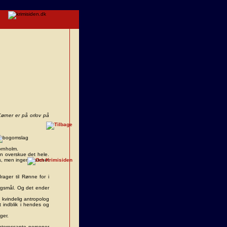
Kørner er på orlov på
ornholm.
n overskue det hele.
es, men ingen matcher
ager til Rønne for i
ørgsmål. Og det ender
n kvindelig antropolog
t indblik i hendes og
ger.
 Interessante personer