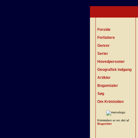
Forside
Forfattere
Genrer
Serier
Hovedpersoner
Geografisk indgang
Artikler
Bogomtaler
Søg
Om Krimisiden
Krimisiden er en del af
Bognettet