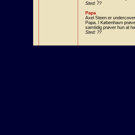
Sted: ??
Papa
Axel Steen er undercover
Papa. I København prøver 
samtidig prøver hun at h
Sted: ??