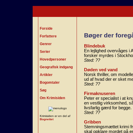
Forside
Bøger der foreg
Forfattere
Genrer
Blindebuk
En lejlighed overvåges 
Serier
forsker myrdes i Stockh
Hovedpersoner
Sted: ??
Geografisk indgang
Døden ved vand
Norsk thriller, om modell
Artikler
ud af hvad der er sket m
Bogomtaler
Sted: ??
Søg
Firmaknuseren
Om Krimisiden
Peter er specialist i at 
en vestlig virksomhed, så
livsfarlig gærd for begge.
Sted: ??
Krimisiden er en del af
Bognettet
Gribben
Stemningsmættet krimi f
skal opklare mordet på en