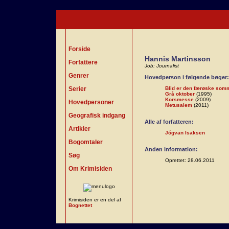
Forside
Hannis Martinsson
Forfattere
Job: Journalist
Genrer
Hovedperson i følgende bøger:
Serier
Blid er den færøske som
Grå oktober
(1995)
Korsmesse
(2009)
Hovedpersoner
Metusalem
(2011)
Geografisk indgang
Alle af forfatteren:
Artikler
Jógvan Isaksen
Bogomtaler
Anden information:
Søg
Oprettet: 28.06.2011
Om Krimisiden
Krimisiden er en del af
Bognettet