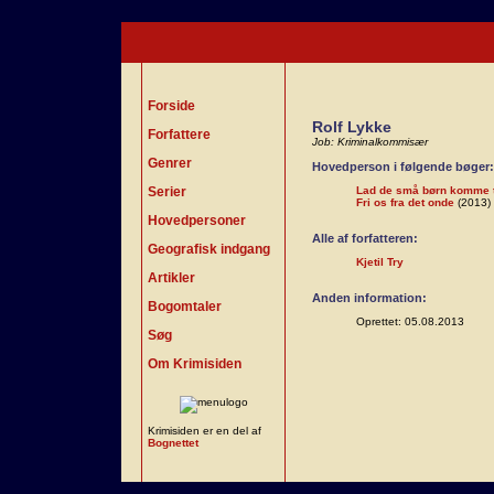
Forside
Rolf Lykke
Forfattere
Job: Kriminalkommisær
Genrer
Hovedperson i følgende bøger:
Serier
Lad de små børn komme t
Fri os fra det onde
(2013)
Hovedpersoner
Alle af forfatteren:
Geografisk indgang
Kjetil Try
Artikler
Anden information:
Bogomtaler
Oprettet: 05.08.2013
Søg
Om Krimisiden
Krimisiden er en del af
Bognettet