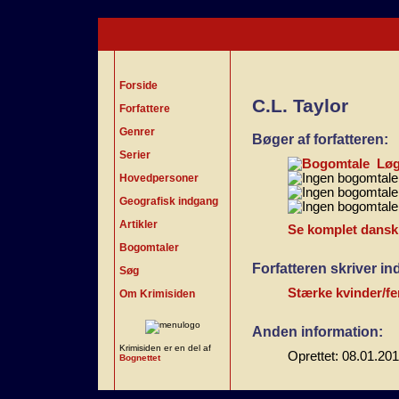
Forside
C.L. Taylor
Forfattere
Genrer
Bøger af forfatteren:
Serier
Lø
Hovedpersoner
Geografisk indgang
Artikler
Se komplet dansk b
Bogomtaler
Forfatteren skriver i
Søg
Stærke kvinder/fe
Om Krimisiden
Anden information:
Krimisiden er en del af
Oprettet: 08.01.20
Bognettet