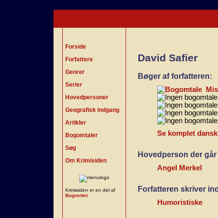
Forside
David Safier
Forfattere
Genrer
Bøger af forfatteren:
Serier
Mis
Hovedpersoner
Geografisk indgang
Artikler
Se komplet dansk b
Bogomtaler
Søg
Hovedperson der går i
Om Krimisiden
Angel Merkel
Forfatteren skriver i
Krimisiden er en del af
Bognettet
Humoristiske