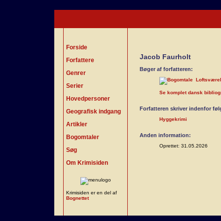
Forside
Jacob Faurholt
Forfattere
Bøger af forfatteren:
Genrer
Loftsvære
Serier
Se komplet dansk bibliogra
Hovedpersoner
Forfatteren skriver indenfor fø
Geografisk indgang
Hyggekrimi
Artikler
Anden information:
Bogomtaler
Oprettet: 31.05.2026
Søg
Om Krimisiden
Krimisiden er en del af
Bognettet