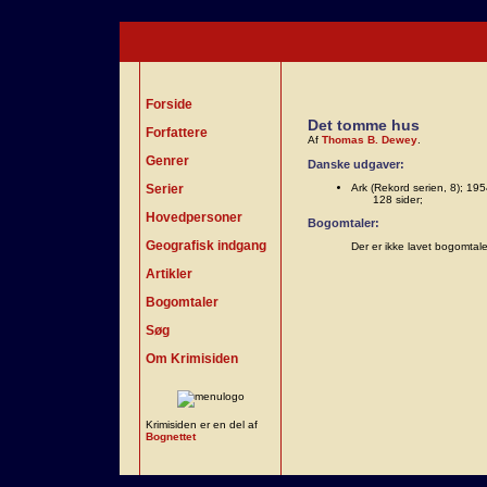
Forside
Det tomme hus
Forfattere
Af
Thomas B. Dewey
.
Genrer
Danske udgaver:
Serier
Ark (Rekord serien, 8); 195
128 sider;
Hovedpersoner
Bogomtaler:
Geografisk indgang
Der er ikke lavet bogomtal
Artikler
Bogomtaler
Søg
Om Krimisiden
Krimisiden er en del af
Bognettet