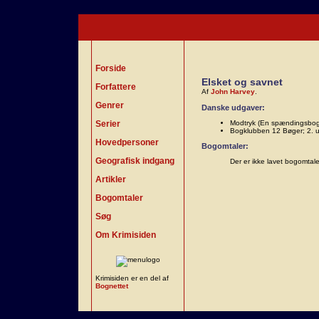
Forside
Elsket og savnet
Forfattere
Af
John Harvey
.
Genrer
Danske udgaver:
Serier
Modtryk (En spændingsbog 
Bogklubben 12 Bøger; 2. u
Hovedpersoner
Bogomtaler:
Geografisk indgang
Der er ikke lavet bogomtal
Artikler
Bogomtaler
Søg
Om Krimisiden
Krimisiden er en del af
Bognettet