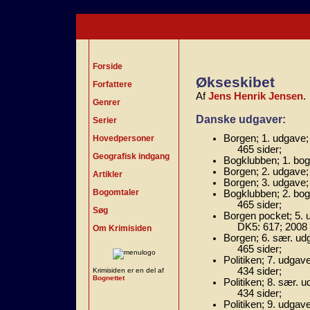
Forside
Økseskibet
Forfattere
Af
Jens Henrik Jensen
.
Genrer
Danske udgaver:
Serier
Borgen; 1. udgave;
Hovedpersoner
465 sider;
Geografisk indgang
Bogklubben; 1. bog
Borgen; 2. udgave; 
Artikler
Borgen; 3. udgave;
Bogomtaler
Bogklubben; 2. bog
465 sider;
Søg
Borgen pocket; 5. 
DK5: 617; 2008 
Om Krimisiden
Borgen; 6. sær. ud
465 sider;
Politiken; 7. udgav
434 sider;
Krimisiden er en del af
Bognettet
Politiken; 8. sær. 
434 sider;
Politiken; 9. udgav