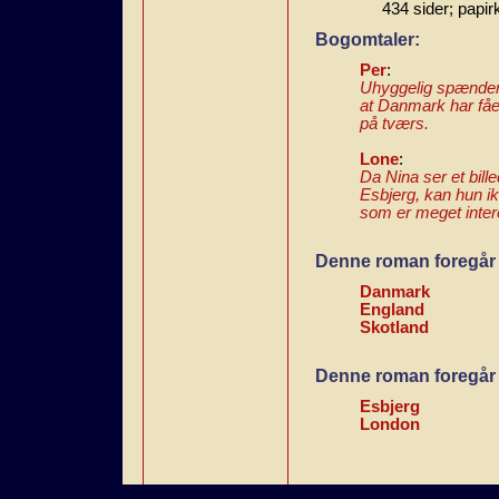
434 sider; papir
Bogomtaler:
Per
:
Uhyggelig spændende
at Danmark har fåe
på tværs.
Lone
:
Da Nina ser et bil
Esbjerg, kan hun ik
som er meget inter
Denne roman foregår 
Danmark
England
Skotland
Denne roman foregår 
Esbjerg
London