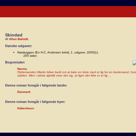
Skindød
Af
Allan Baktoft
.
Danske udgaver:
Natskyggen (En H.C. Andersen krimi); 1. udgave; 2005(1).
205 sider;
Bogomtaler:
Nanna
:
Flyttemanden Martin bliver bedt om at køre en kiste med et lig for en bedemand, hvis
stykker. Men i sidste øjeblik viser det sig, at liget slet ikke er et lig....
Denne roman foregår i følgende lande:
Danmark
Denne roman foregår i følgende byer:
København