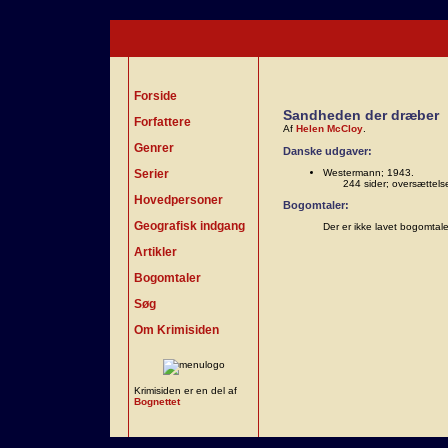
Forside
Sandheden der dræber
Forfattere
Af
Helen McCloy
.
Genrer
Danske udgaver:
Serier
Westermann; 1943.
244 sider; oversættel
Hovedpersoner
Bogomtaler:
Geografisk indgang
Der er ikke lavet bogomtal
Artikler
Bogomtaler
Søg
Om Krimisiden
Krimisiden er en del af
Bognettet