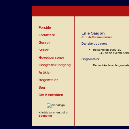
Forside
Lille Saigon
Forfattere
Af
T. Jefferson Parker
.
Genrer
Danske udgaver:
Serier
Holkenfeldt; 1989(1).
341 sider; oversættels
Hovedpersoner
Bogomtaler:
Geografisk indgang
Der er ikke lavet bogomtal
Artikler
Bogomtaler
Søg
Om Krimisiden
Krimisiden er en del af
Bognettet