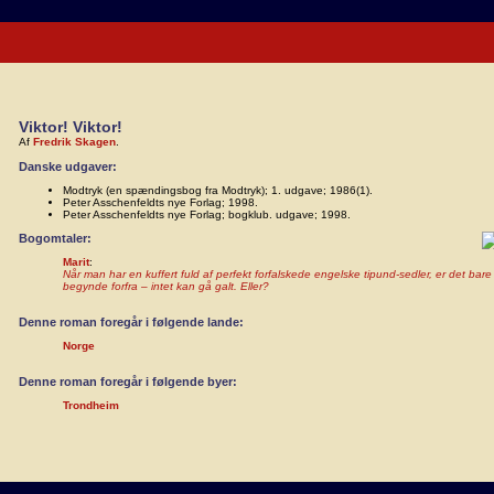
Viktor! Viktor!
Af
Fredrik Skagen
.
Danske udgaver:
Modtryk (en spændingsbog fra Modtryk); 1. udgave; 1986(1).
Peter Asschenfeldts nye Forlag; 1998.
Peter Asschenfeldts nye Forlag; bogklub. udgave; 1998.
Bogomtaler:
Marit
:
Når man har en kuffert fuld af perfekt forfalskede engelske tipund-sedler, er det bare
begynde forfra – intet kan gå galt. Eller?
Denne roman foregår i følgende lande:
Norge
Denne roman foregår i følgende byer:
Trondheim