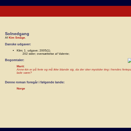
Solnedgang
Af
Kim Småge
.
Danske udgaver:
Klim; 1. udgave; 2005(1).
202 sider; oversættelse af Valente;
Bogomtaler:
Marit
:
Anne-kin er på ferie og må ikke blande sig, da der sker mystiske ting i hendes ferie
lade være?
Denne roman foregår i følgende lande:
Norge