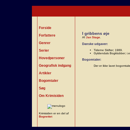
Forside
I gribbens øje
Forfattere
Af
Jan Stage
.
Genrer
Danske udgaver:
Serier
Tiderne Skifter; 1989.
Gyldendals Bogklubber; i.
Hovedpersoner
Bogomtaler:
Geografisk indgang
Der er ikke lavet bogomtal
Artikler
Bogomtaler
Søg
Om Krimisiden
Krimisiden er en del af
Bognettet