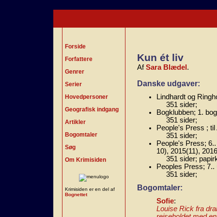
Forside
Kun ét liv
Forfattere
Af
Sara Blædel
.
Genrer
Danske udgaver:
Serier
Lindhardt og Ringho
Hovedpersoner
351 sider;
Geografisk indgang
Bogklubben; 1. bog
351 sider;
Artikler
People's Press ; ti
Bogomtaler
351 sider;
People's Press; 6..
Søg
10), 2015(11), 2016
351 sider; papir
Om Krimisiden
Peoples Press; 7..
351 sider;
Bogomtaler:
Krimisiden er en del af
Bognettet
Sofie
:
Louise Rick fra dra
rejseholdet med en