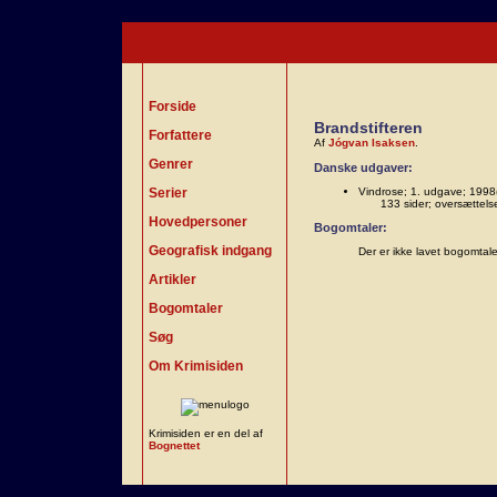
Forside
Brandstifteren
Forfattere
Af
Jógvan Isaksen
.
Genrer
Danske udgaver:
Serier
Vindrose; 1. udgave; 1998(
133 sider; oversættels
Hovedpersoner
Bogomtaler:
Geografisk indgang
Der er ikke lavet bogomtal
Artikler
Bogomtaler
Søg
Om Krimisiden
Krimisiden er en del af
Bognettet