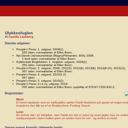
Ulykkesfuglen
Af
Camilla Läckberg
.
Danske udgaver:
People's Press; 1. udgave; 2008(1).
350 sider; oversættelse af Ellen Boen;
Nyt Dansk Litteraturselskab (MagnaPrintserien, 606); 2008.
2 bind sider; oversættelse af Ellen Boen;
Gyldendals Bogklubber; 1. bogklub. udgave; 2008(1).
350 sider; oversættelse af Ellen Boen;
People’s Press; 2. udgave; 2009, 2011(5), 2012(6), 2013(8), 2014(9-10), 2015(11).
367 sider; oversættelse af Ellen Boen;
People’s Press; 4. udgave; 2010(1-2).
367 sider;
People’s Press; 5. udgave; 2010(2).
People's Press; 3.i.e.ny. udgave; 2019.
335 sider; oversættelse af Ellen Boen; papirklip af 978-87-7200-932-2;
Bogomtaler:
Marit
:
Et mord maskeret som en trafikulykke sætter Patrik Hedström på sporet af noget end
invaderes den lille by af et Reality-show: Fucking Tanum.
Lone
:
En kvinde dør i en bilulykke, men Patrik tror det er mord og snart jagter han en serie
reality-program i byen hvilket giver en anden form for uro - og endnu et mord.
Denne roman foregår i følgende lande: